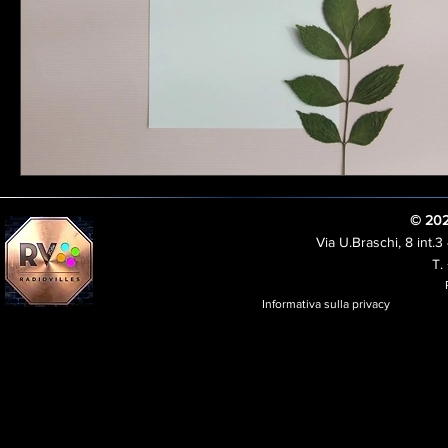
© 202
Via U.Braschi, 8 int
T.
P.
Informativa sulla privacy