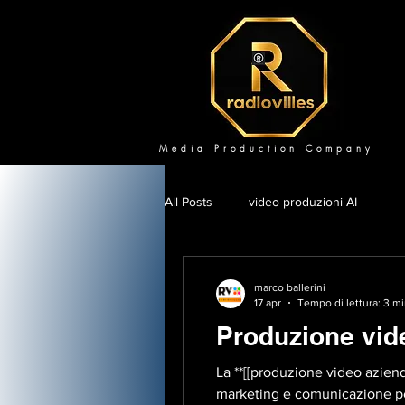
Media Production Company
All Posts
video produzioni AI
marco ballerini
17 apr
Tempo di lettura: 3 m
Produzione vide
La **[[produzione video aziend
marketing e comunicazione p